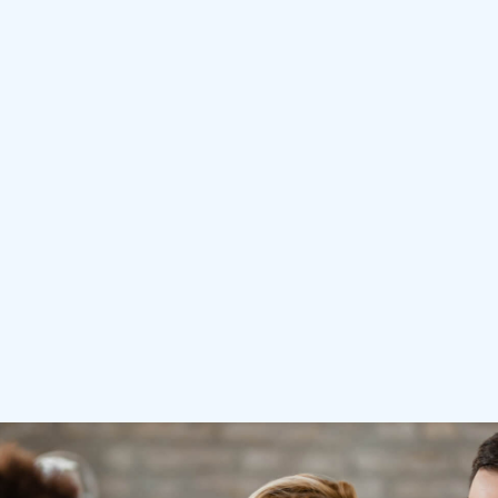
– Aumento do faturamento
Vantagens para seus Clientes
– Consultas Médicas presenciais com preço FIXO
– Mais de 20 especialidades médicas
– Atendimento Nacional
– Praticidade sendo no WhatsApp